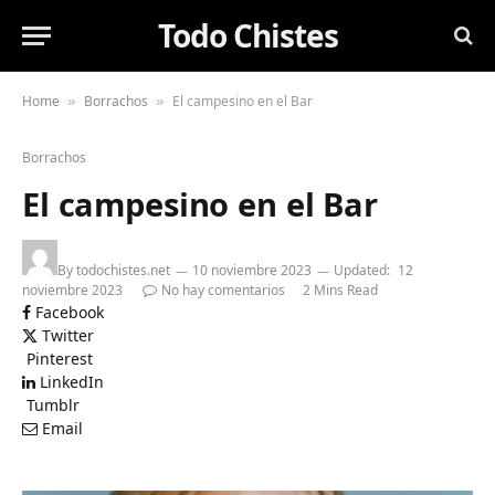
Todo Chistes
Home
Borrachos
El campesino en el Bar
»
»
Borrachos
El campesino en el Bar
By
todochistes.net
10 noviembre 2023
Updated:
12
noviembre 2023
No hay comentarios
2 Mins Read
Facebook
Twitter
Pinterest
LinkedIn
Tumblr
Email