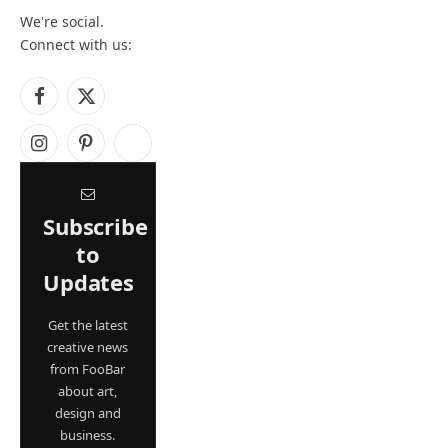
We're social.
Connect with us:
Facebook
X
(Twitter)
Instagram
Pinterest
YouTube
Subscribe
to
Updates
Get the latest
creative news
from FooBar
about art,
design and
business.