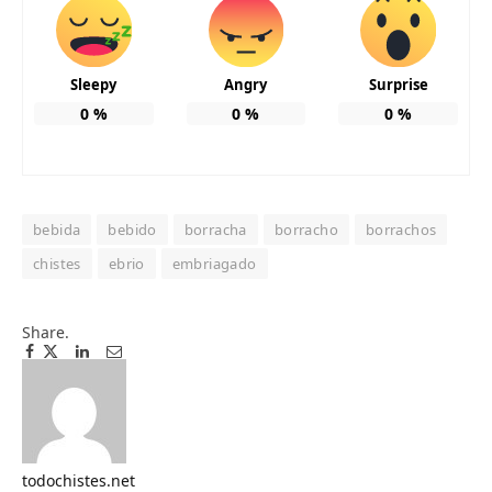
Sleepy
Angry
Surprise
0
%
0
%
0
%
bebida
bebido
borracha
borracho
borrachos
chistes
ebrio
embriagado
Share.
Facebook
Twitter
Pinterest
LinkedIn
Tumblr
Email
todochistes.net