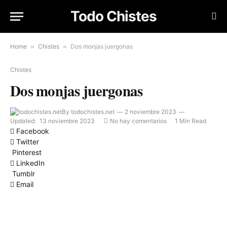
Todo Chistes
Home
»
Chistes
»
Dos monjas juergonas
Chistes
Dos monjas juergonas
By
todochistes.net
2 noviembre 2023
Updated:
13 noviembre 2023
No hay comentarios
1 Min Read
Facebook
Twitter
Pinterest
LinkedIn
Tumblr
Email