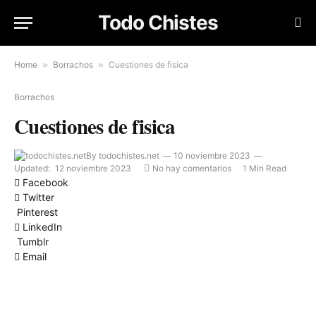
Todo Chistes
Home
»
Borrachos
»
Cuestiones de fisica
Borrachos
Cuestiones de fisica
By
todochistes.net
10 noviembre 2023
Updated:
12 noviembre 2023
No hay comentarios
1 Min Read
Facebook
Twitter
Pinterest
LinkedIn
Tumblr
Email