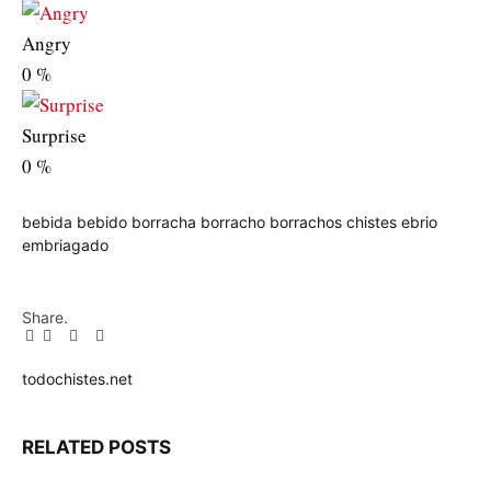
Angry
0
%
Surprise
0
%
bebida
bebido
borracha
borracho
borrachos
chistes
ebrio
embriagado
Share.
Facebook
Twitter
Pinterest
LinkedIn
Tumblr
Email
todochistes.net
Website
RELATED
POSTS