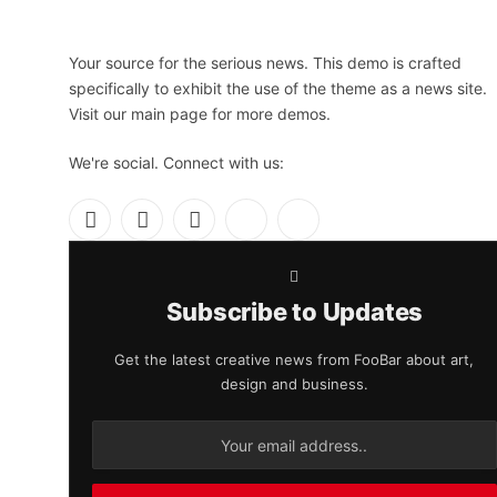
Your source for the serious news. This demo is crafted
specifically to exhibit the use of the theme as a news site.
Visit our main page for more demos.
We're social. Connect with us:
Facebook
X
Instagram
Pinterest
YouTube
(Twitter)
Subscribe to Updates
Get the latest creative news from FooBar about art,
design and business.