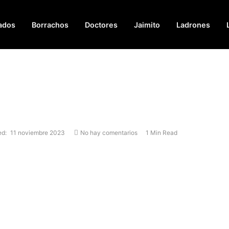
ados
Borrachos
Doctores
Jaimito
Ladrones
ed:
11 noviembre 2023
No hay comentarios
1 Min Read