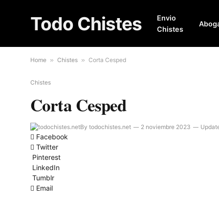
Todo Chistes
Envio
Abog
Chistes
Home
»
Chistes
»
Corta Cesped
Chistes
Corta Cesped
By
todochistes.net
2 noviembre 2023
Updat
Facebook
Twitter
Pinterest
LinkedIn
Tumblr
Email