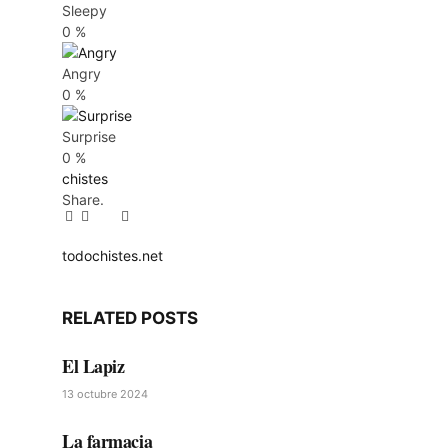
Sleepy
0
%
Angry
0
%
Surprise
0
%
chistes
Share.
Facebook
Twitter
Pinterest
LinkedIn
Tumblr
Email
todochistes.net
Website
RELATED
POSTS
El Lapiz
13 octubre 2024
La farmacia