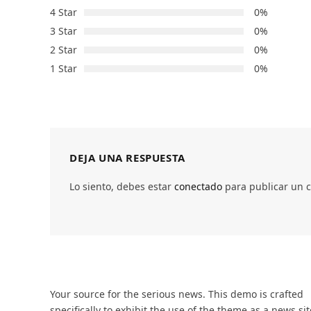
4 Star
0%
3 Star
0%
2 Star
0%
1 Star
0%
DEJA UNA RESPUESTA
Lo siento, debes estar
conectado
para publicar un 
Your source for the serious news. This demo is crafted
specifically to exhibit the use of the theme as a news sit