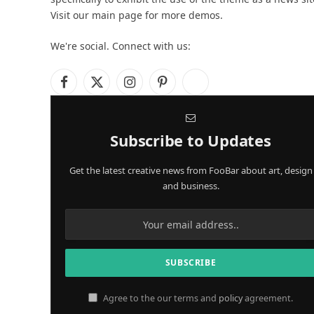
Visit our main page for more demos.
We're social. Connect with us:
Facebook
X
Instagram
Pinterest
YouTube
(Twitter)
Subscribe to Updates
Get the latest creative news from FooBar about art, design
and business.
Agree to the our terms and
policy
agreement.