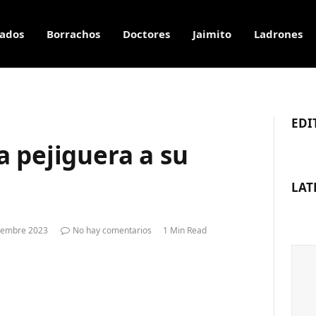
ados
Borrachos
Doctores
Jaimito
Ladrones
EDI
 pejiguera a su
LAT
ciembre 2023
No hay comentarios
1 Min Read