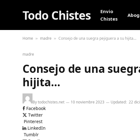
Todo Chistes
Envio
Abog
Chistes
Home
madre
Consejo de una suegra pejiguera a su hijita…
»
»
madre
Consejo de una suegra
hijita…
By
todochistes.net
10 noviembre 2023
Updated:
22 di
Facebook
Twitter
Pinterest
LinkedIn
Tumblr