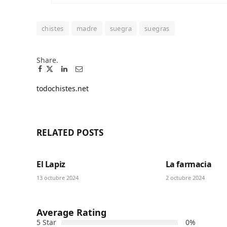
chistes
madre
suegra
suegras
Share.
Facebook
Twitter
Pinterest
LinkedIn
Tumblr
Email
todochistes.net
Website
RELATED
POSTS
El Lapiz
La farmacia
13 octubre 2024
2 octubre 2024
Average Rating
5 Star
0%