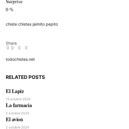
Surprise
0
%
chiste
chistes
jaimito
pepito
Share.
Facebook
Twitter
Pinterest
LinkedIn
Tumblr
Email
todochistes.net
Website
RELATED
POSTS
El Lapiz
13 octubre 2024
La farmacia
2 octubre 2024
El avion
2 octubre 2024