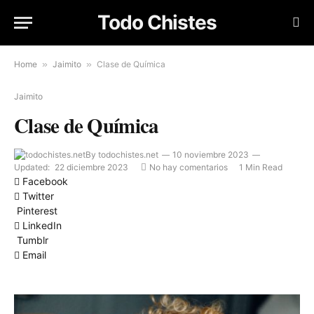
Todo Chistes
Home
»
Jaimito
»
Clase de Química
Jaimito
Clase de Química
By
todochistes.net
10 noviembre 2023
Updated:
22 diciembre 2023
No hay comentarios
1 Min Read
Facebook
Twitter
Pinterest
LinkedIn
Tumblr
Email