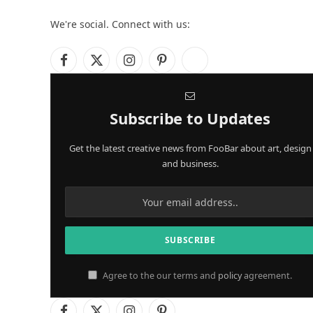
We're social. Connect with us:
Facebook
X
Instagram
Pinterest
YouTube
(Twitter)
Subscribe to Updates
Get the latest creative news from FooBar about art, design
and business.
Agree to the our terms and
policy
agreement.