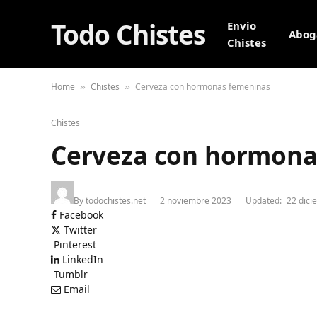
Todo Chistes
Envio
Abog
Chistes
Home
Chistes
Cerveza con hormonas femeninas
»
»
Chistes
Cerveza con hormona
By
todochistes.net
2 noviembre 2023
Updated:
22 dici
Facebook
Twitter
Pinterest
LinkedIn
Tumblr
Email