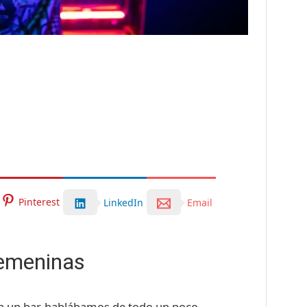
Pinterest
LinkedIn
Email
emeninas
en un bar, hablábamos de todo un poco,