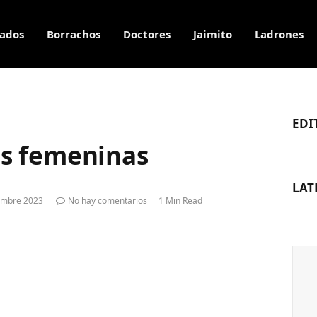
ados
Borrachos
Doctores
Jaimito
Ladrones
EDI
s femeninas
LAT
embre 2023
No hay comentarios
1 Min Read