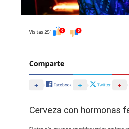
0
0
Visitas 251
Comparte
Facebook
Twitter
Cerveza con hormonas f
El otro día, estando reunidos varios amigos 