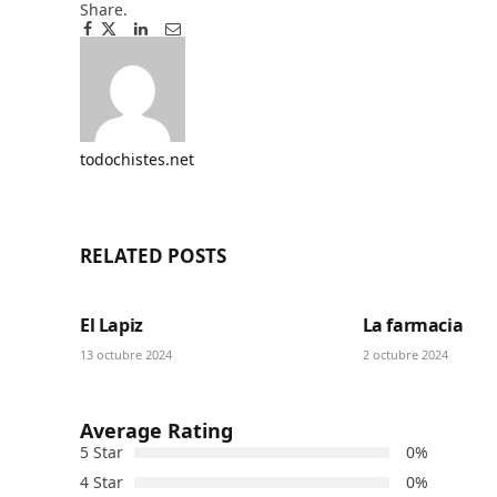
Share.
Facebook
Twitter
Pinterest
LinkedIn
Tumblr
Email
todochistes.net
Website
RELATED
POSTS
El Lapiz
La farmacia
13 octubre 2024
2 octubre 2024
Average Rating
5 Star
0%
4 Star
0%