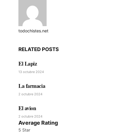
todochistes.net
Website
RELATED
POSTS
El Lapiz
13 octubre 2024
La farmacia
2 octubre 2024
El avion
2 octubre 2024
Average Rating
5 Star