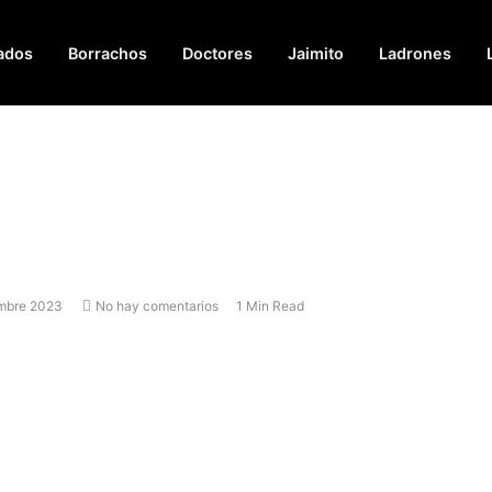
ados
Borrachos
Doctores
Jaimito
Ladrones
embre 2023
No hay comentarios
1 Min Read