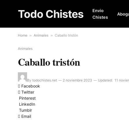
Todo Chistes
Envio
Abog
Chistes
Home
»
Animales
»
Caballo tristón
Animales
Caballo tristón
By
todochistes.net
2 noviembre 2023
Updated:
11 novi
Facebook
Twitter
Pinterest
LinkedIn
Tumblr
Email