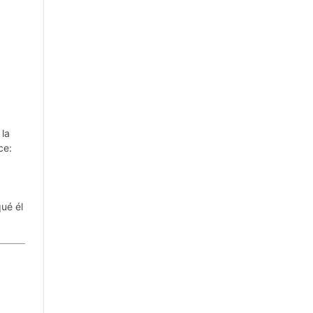
 la
ce:
qué él