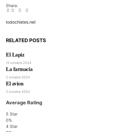
Share.
Facebook
Twitter
Pinterest
LinkedIn
Tumblr
Email
todochistes.net
Website
RELATED
POSTS
El Lapiz
13 octubre 2024
La farmacia
2 octubre 2024
El avion
2 octubre 2024
Average Rating
5 Star
0%
4 Star