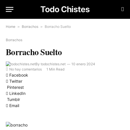
Todo Chistes
Home
»
Borrachos
»
Borracho Suelto
Borrachos
Borracho Suelto
By
todochistes.net
10 enero 2024
No hay comentarios
1 Min Read
Facebook
Twitter
Pinterest
LinkedIn
Tumblr
Email