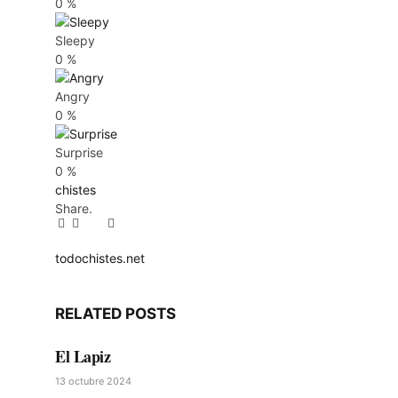
0
%
Sleepy
0
%
Angry
0
%
Surprise
0
%
chistes
Share.
Facebook
Twitter
Pinterest
LinkedIn
Tumblr
Email
todochistes.net
Website
RELATED
POSTS
El Lapiz
13 octubre 2024