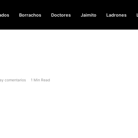
ados
Borrachos
Doctores
Jaimito
Ladrones
ay comentarios
1 Min Read