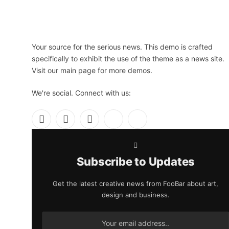
Your source for the serious news. This demo is crafted
specifically to exhibit the use of the theme as a news site.
Visit our main page for more demos.
We're social. Connect with us:
Facebook
X
Instagram
Pinterest
YouTube
(Twitter)
Subscribe to Updates
Get the latest creative news from FooBar about art,
design and business.