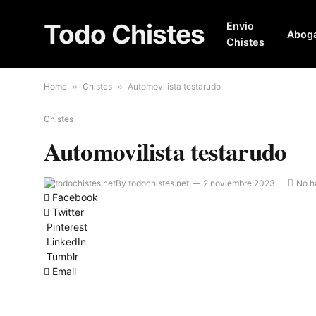
Todo Chistes
Envio
Abog
Chistes
Home
»
Chistes
»
Automovilista testarudo
Chistes
Automovilista testarudo
By
todochistes.net
2 noviembre 2023
No h
Facebook
Twitter
Pinterest
LinkedIn
Tumblr
Email