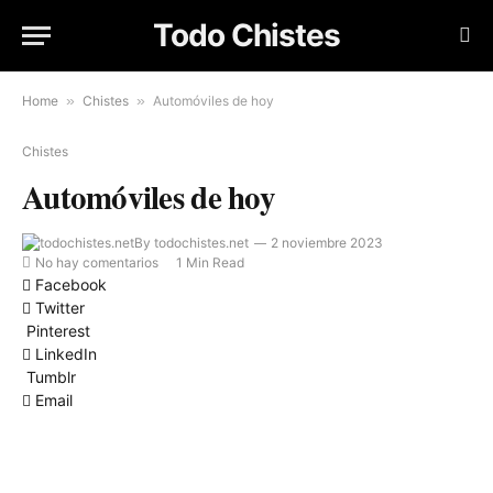
Todo Chistes
Home
»
Chistes
»
Automóviles de hoy
Chistes
Automóviles de hoy
By
todochistes.net
2 noviembre 2023
No hay comentarios
1 Min Read
Facebook
Twitter
Pinterest
LinkedIn
Tumblr
Email