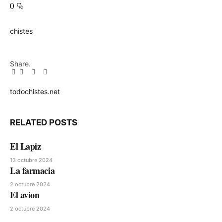
0
%
chistes
Share.
Facebook
Twitter
Pinterest
LinkedIn
Tumblr
Email
todochistes.net
Website
RELATED
POSTS
El Lapiz
13 octubre 2024
La farmacia
2 octubre 2024
El avion
2 octubre 2024