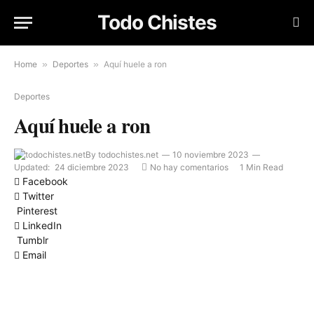
Todo Chistes
Home
»
Deportes
»
Aquí huele a ron
Deportes
Aquí huele a ron
By
todochistes.net
10 noviembre 2023
Updated:
24 diciembre 2023
No hay comentarios
1 Min Read
Facebook
Twitter
Pinterest
LinkedIn
Tumblr
Email