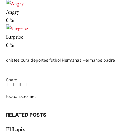
Angry
0
%
Surprise
0
%
chistes
cura
deportes
futbol
Hermanas
Hermanos
padre
Share.
Facebook
Twitter
Pinterest
LinkedIn
Tumblr
Email
todochistes.net
Website
RELATED
POSTS
El Lapiz