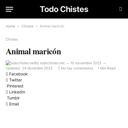
Todo Chistes
Home
»
Chistes
»
Animal maricón
Chistes
Animal maricón
By
todochistes.net
10 noviembre 2023
Updated:
24 diciembre 2023
No hay comentarios
1 Min Read
Facebook
Twitter
Pinterest
LinkedIn
Tumblr
Email