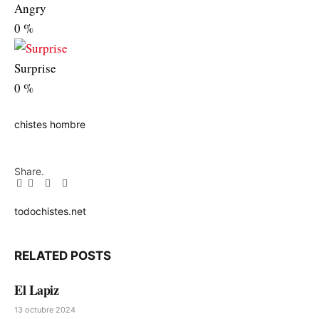
Angry
0
%
Surprise
0
%
chistes
hombre
Share.
Facebook
Twitter
Pinterest
LinkedIn
Tumblr
Email
todochistes.net
Website
RELATED
POSTS
El Lapiz
13 octubre 2024