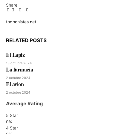
Share.
Facebook
Twitter
Pinterest
LinkedIn
Tumblr
Email
todochistes.net
Website
RELATED
POSTS
El Lapiz
13 octubre 2024
La farmacia
2 octubre 2024
El avion
2 octubre 2024
Average Rating
5 Star
0%
4 Star