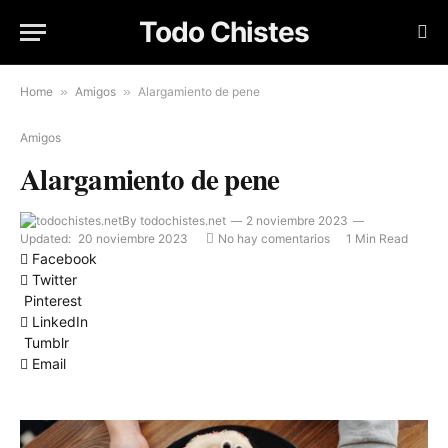
Todo Chistes
Home
»
Amigos
»
Alargamiento de pene
Amigos
Alargamiento de pene
By
todochistes.net
2 noviembre 2023
Updated:
20 noviembre 2023
No hay comentarios
1 Min Read
Facebook
Twitter
Pinterest
LinkedIn
Tumblr
Email