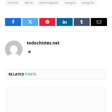
chistes
ebrio
embriagado
suegra
suegras
Facebook
Twitter
Pinterest
LinkedIn
Tumblr
Email
todochistes.net
Website
RELATED
POSTS