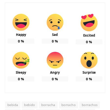
Happy
Sad
Excited
0
%
0
%
0
%
Sleepy
Angry
Surprise
0
%
0
%
0
%
bebida
bebido
borracha
borracho
borrachos