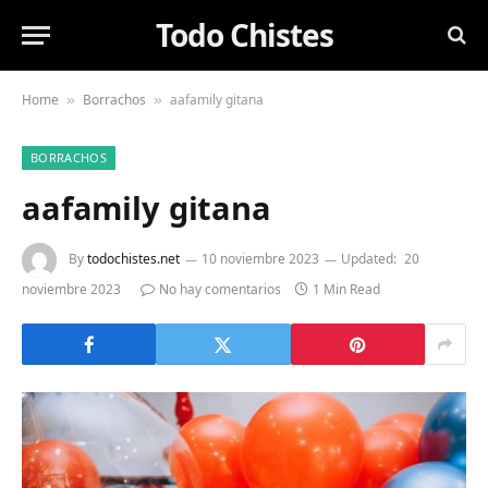
Todo Chistes
Home
Borrachos
aafamily gitana
»
»
BORRACHOS
aafamily gitana
By
todochistes.net
10 noviembre 2023
Updated:
20
noviembre 2023
No hay comentarios
1 Min Read