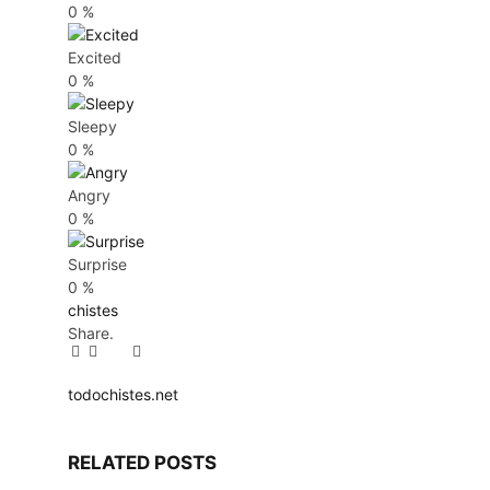
0
%
Excited
0
%
Sleepy
0
%
Angry
0
%
Surprise
0
%
chistes
Share.
Facebook
Twitter
Pinterest
LinkedIn
Tumblr
Email
todochistes.net
Website
RELATED
POSTS