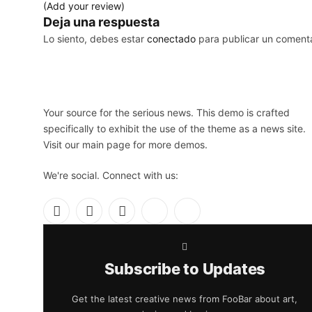
(Add your review)
Deja una respuesta
Lo siento, debes estar
conectado
para publicar un comenta
Your source for the serious news. This demo is crafted
specifically to exhibit the use of the theme as a news site.
Visit our main page for more demos.
We're social. Connect with us:
Facebook
X
Instagram
Pinterest
YouTube
(Twitter)
Subscribe to Updates
Get the latest creative news from FooBar about art,