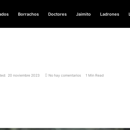
ados
Borrachos
Doctores
Jaimito
Ladrones
ted:
20 noviembre 2023
No hay comentarios
1 Min Read