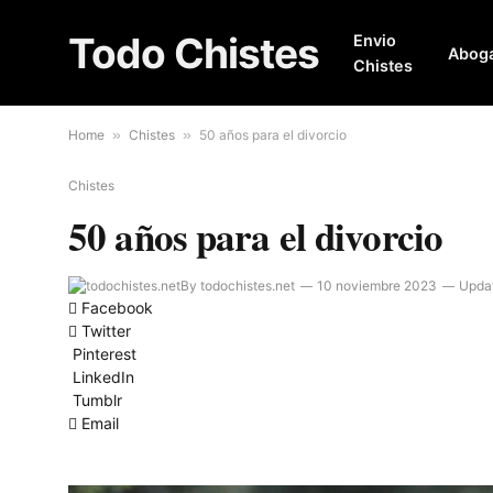
Todo Chistes
Envio
Abog
Chistes
Home
»
Chistes
»
50 años para el divorcio
Chistes
50 años para el divorcio
By
todochistes.net
10 noviembre 2023
Upda
Facebook
Twitter
Pinterest
LinkedIn
Tumblr
Email