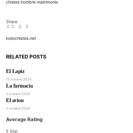
chistes
hombre
matrimonio
Share.
Facebook
Twitter
Pinterest
LinkedIn
Tumblr
Email
todochistes.net
Website
RELATED
POSTS
El Lapiz
13 octubre 2024
La farmacia
2 octubre 2024
El avion
2 octubre 2024
Average Rating
5 Star