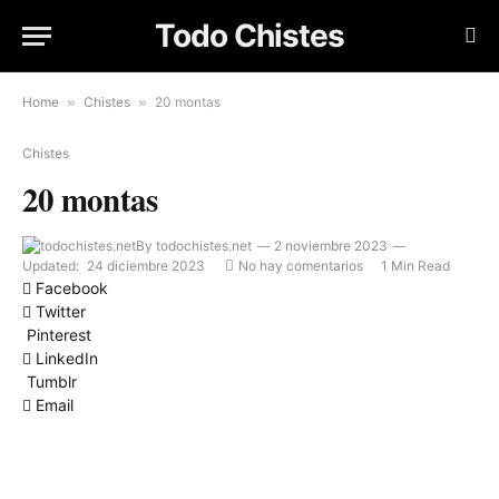
Todo Chistes
Home
»
Chistes
»
20 montas
Chistes
20 montas
By
todochistes.net
2 noviembre 2023
Updated:
24 diciembre 2023
No hay comentarios
1 Min Read
Facebook
Twitter
Pinterest
LinkedIn
Tumblr
Email