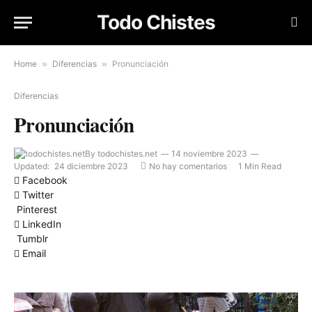
Todo Chistes
Home
»
Diferencias
»
Pronunciación
Diferencias
Pronunciación
By
todochistes.net
14 noviembre 2023
Updated:
24 diciembre 2023
No hay comentarios
1 Min Read
Facebook
Twitter
Pinterest
LinkedIn
Tumblr
Email