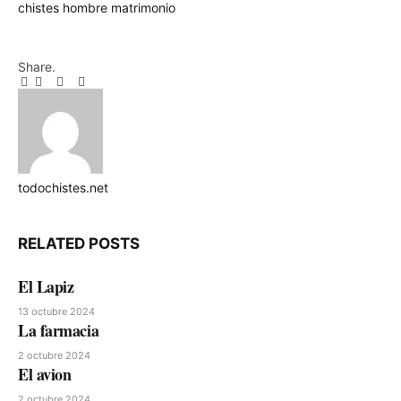
chistes
hombre
matrimonio
Share.
Facebook
Twitter
Pinterest
LinkedIn
Tumblr
Email
todochistes.net
Website
RELATED
POSTS
El Lapiz
13 octubre 2024
La farmacia
2 octubre 2024
El avion
2 octubre 2024